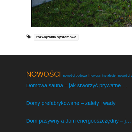
rozwiązania systemowe
NOWOŚCI
nowości budowa
|
nowości instalacje
|
nowości 
Domowa sauna – jak stworzyć prywatne …
Domy prefabrykowane – zalety i wady
Dom pasywny a dom energooszczędny – j…