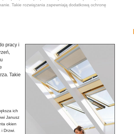
amanie. Takie rozwiązania zapewniają dodatkową ochronę
o pracy i
rzeń,
ku
e
rza. Takie
ększa ich
ówi Janusz
ta okien
i Drzwi.