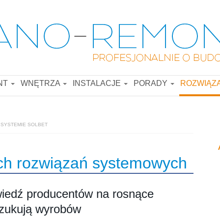
NT
WNĘTRZA
INSTALACJE
PORADY
ROZWIĄZ
SYSTEMIE SOLBET
ych rozwiązań systemowych
iedź producentów na rosnące
szukują wyrobów