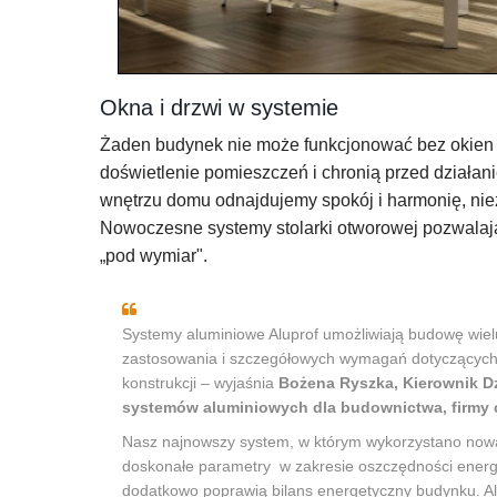
Okna i drzwi w systemie
Żaden budynek nie może funkcjonować bez okien i
doświetlenie pomieszczeń i chronią przed działan
wnętrzu domu odnajdujemy spokój i harmonię, nie
Nowoczesne systemy stolarki otworowej pozwalaj
„pod wymiar".
Systemy aluminiowe Aluprof umożliwiają budowę wielu
zastosowania i szczegółowych wymagań dotyczących fu
konstrukcji – wyjaśnia
Bożena Ryszka, Kierownik Dz
systemów aluminiowych dla budownictwa, firmy 
Nasz najnowszy system, w którym wykorzystano nowat
doskonałe parametry w zakresie oszczędności energi
dodatkowo poprawią bilans energetyczny budynku. Al