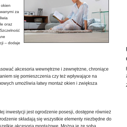
 okien
owanymi za
iwia
le oraz
Szczelność
ane
cji – dodaje
ować akcesoria wewnętrzne i zewnętrzne, chroniące
niem się pomieszczenia czy też wpływające na
mowych umożliwia łatwy montaż okien i zwiększa
inwestycji jest ogrodzenie posesji, dostępne również
odzenie składają się wszystkie elementy niezbędne do
 wszelkie akcesoria montażowe. Można je ze sobą