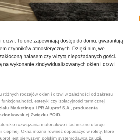
 drzwi. To one zapewniają dostęp do domu, gwarantują
iem czynników atmosferycznych. Dzięki nim, we
zakłóconą hałasem czy wizytą niepożądanych gości.
ą na wykonanie zindywidualizowanych okien i drzwi
 różnych rodzajów okien i drzwi w zależności od zakresu
nkcjonalności, estetyki czy izolacyjności termicznej
iału Marketingu i PR Aluprof S.A., producenta
członkowskiej Związku POiD.
orskie rozwiązania materiałowe i techniczne oferuje
i cieplnej. Okna można również doposażyć w rolety, które
uprof jest pierwszym polskim systemodawcą żaluzji,