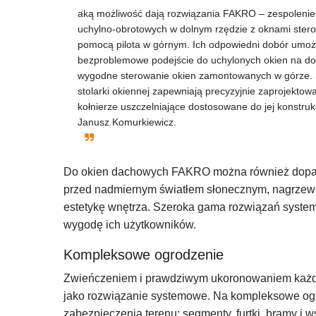
aką możliwość dają rozwiązania FAKRO – zespolenie
uchylno-obrotowych w dolnym rzędzie z oknami ster
pomocą pilota w górnym. Ich odpowiedni dobór umożl
bezproblemowe podejście do uchylonych okien na do
wygodne sterowanie okien zamontowanych w górze. 
stolarki okiennej zapewniają precyzyjnie zaprojektow
kołnierze uszczelniające dostosowane do jej konstruk
Janusz Komurkiewicz.
Do okien dachowych FAKRO można również dopas
przed nadmiernym światłem słonecznym, nagrzewa
estetykę wnętrza. Szeroka gama rozwiązań syste
wygodę ich użytkowników.
Kompleksowe ogrodzenie
Zwieńczeniem i prawdziwym ukoronowaniem każdej 
jako rozwiązanie systemowe. Na kompleksowe ogr
zabezpieczenia terenu: segmenty, furtki, bramy i